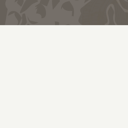
View
Larger
Image