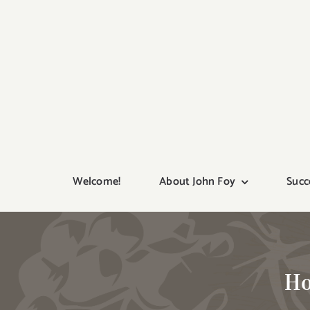
Skip
to
content
Welcome!
About John Foy
Succ
Ho