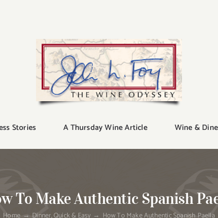
ess Stories
A Thursday Wine Article
Wine & Dine
w To Make Authentic Spanish Pae
Home
Dinner
Quick & Easy
How To Make Authentic Spanish Paella