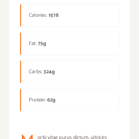
Calories:
1578
Fat:
75g
Carbs:
324g
Protein:
62g
orbi vitae purus dictum, ultrices