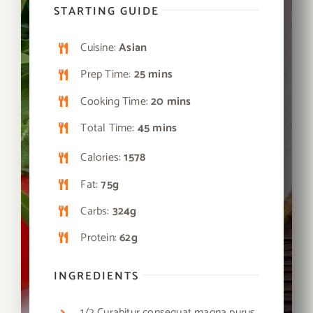
STARTING GUIDE
Cuisine:
Asian
Prep Time:
25 mins
Cooking Time:
20 mins
Total Time:
45 mins
Calories:
1578
Fat:
75g
Carbs:
324g
Protein:
62g
INGREDIENTS
1/2 Curabitur consequat magna purus