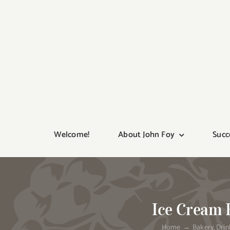
Skip
to
content
Welcome!
About John Foy
Succ
Ice Cream 
Home
Bakery
Drin