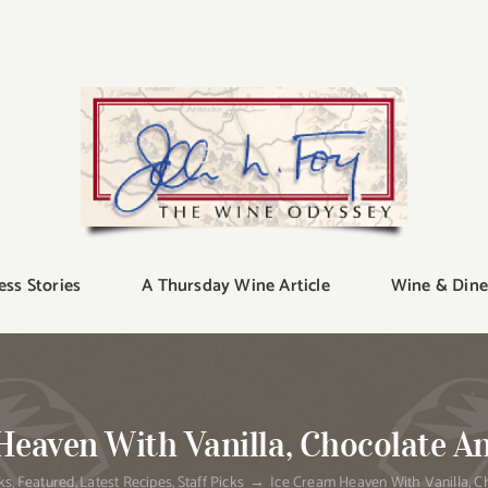
ess Stories
A Thursday Wine Article
Wine & Dine
Heaven With Vanilla, Chocolate An
ks
Featured
Latest Recipes
Staff Picks
Ice Cream Heaven With Vanilla, C