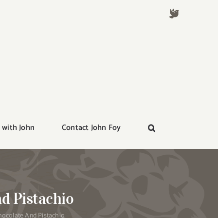
 with John
Contact John Foy
d Pistachio
hocolate And Pistachio