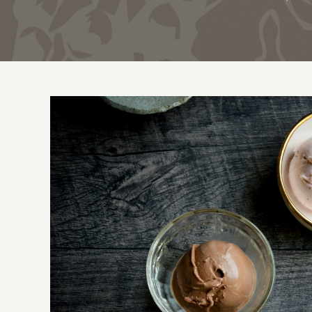
View
Larger
Image